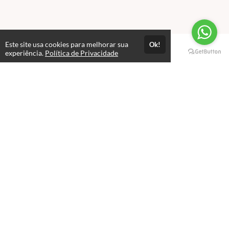
Este site usa cookies para melhorar sua
Ok!
Páginas
experiência.
Política de Privacidade
Professores(as)
Política de Privacidade
Termos de Uso
Consultar Certificado
Consulte aqui a autenticidade do certificado.
Selos e certificados