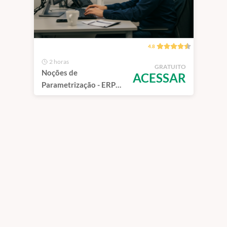
4.8
2 horas
GRATUITO
Noções de
ACESSAR
Parametrização - ERP
SAP - ECC e HANA