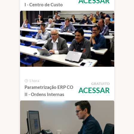
ACESSAR
I - Centro de Custo
1 hora
GRATUITO
Parametrização ERP CO
ACESSAR
II - Ordens Internas