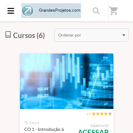
Início
/
Categorias
/
Combo - CO - Controladoria
shopping_cart
Cursos (6)
Ordenar por
4.5
1 hora
GRATUITO
CO 1 - Introdução à
ACESSAR