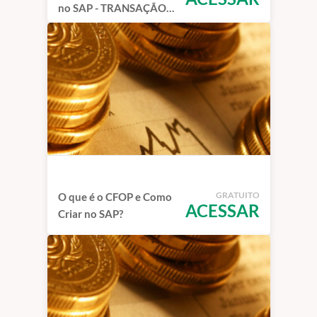
no SAP - TRANSAÇÃO
J1B1N
GRATUITO
O que é o CFOP e Como
ACESSAR
Criar no SAP?