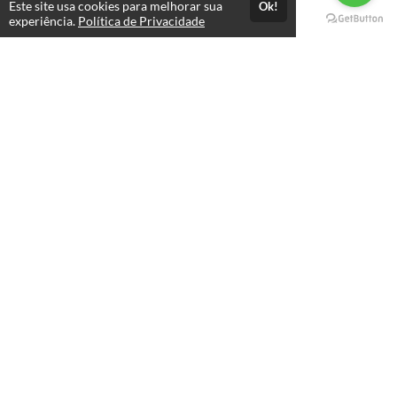
Este site usa cookies para melhorar sua
Ok!
Páginas
experiência.
Política de Privacidade
Professores(as)
Política de Privacidade
Termos de Uso
Consultar Certificado
Consulte aqui a autenticidade do certificado.
Selos e certificados
Formas de pagamento