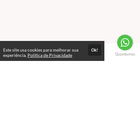
Este site usa cookies para melhorar sua
Ok!
Páginas
experiência.
Política de Privacidade
Professores(as)
Política de Privacidade
Termos de Uso
Consultar Certificado
Consulte aqui a autenticidade do certificado.