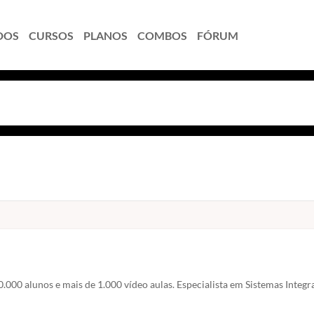
DOS
CURSOS
PLANOS
COMBOS
FÓRUM
0.000 alunos e mais de 1.000 vídeo aulas. Especialista em Sistemas Integr