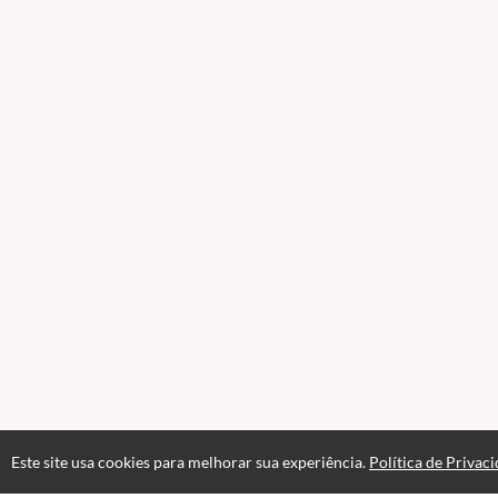
Este site usa cookies para melhorar sua experiência.
Política de Privac
Páginas