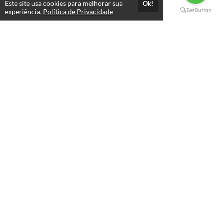
Este site usa cookies para melhorar sua
Ok!
Páginas
experiência.
Política de Privacidade
Professores(as)
Política de Privacidade
Termos de Uso
Consultar Certificado
Consulte aqui a autenticidade do certificado.
Selos e certificados
Formas de pagamento