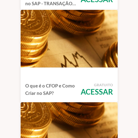
no SAP - TRANSAÇÃO
J1B1N
GRATUITO
O que é o CFOP e Como
ACESSAR
Criar no SAP?