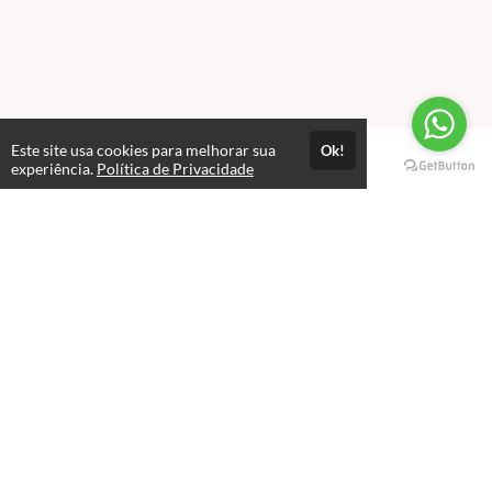
Este site usa cookies para melhorar sua
Ok!
Páginas
experiência.
Política de Privacidade
Professores(as)
Política de Privacidade
Termos de Uso
Consultar Certificado
Consulte aqui a autenticidade do certificado.
Selos e certificados