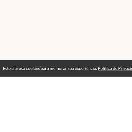
Este site usa cookies para melhorar sua experiência.
Política de Privac
Páginas
Professores(as)
Termos de Uso
Polí
Selos e certificados
Formas de pagamento