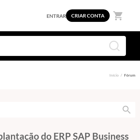
shopping_cart
CRIAR CONTA
ENTRAR
Início
/
Fórum
search
mplantação do ERP SAP Business