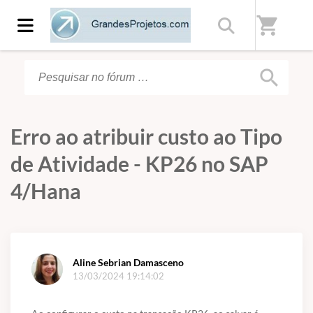
Início
/
Fórum
shopping_cart
search
Erro ao atribuir custo ao Tipo
de Atividade - KP26 no SAP
4/Hana
Aline Sebrian Damasceno
13/03/2024 19:14:02