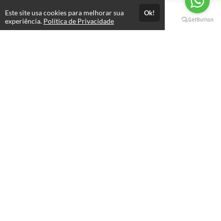
Este site usa cookies para melhorar sua
Ok!
Páginas
experiência.
Política de Privacidade
Professores(as)
Política de Privacidade
Termos de Uso
Consultar Certificado
Consulte aqui a autenticidade do certificado.
Selos e certificados
Formas de pagamento