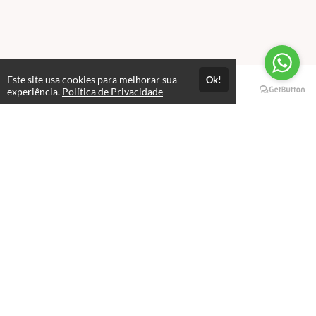
Este site usa cookies para melhorar sua
Ok!
Páginas
experiência.
Política de Privacidade
Professores(as)
Política de Privacidade
Termos de Uso
Consultar Certificado
Consulte aqui a autenticidade do certificado.
Selos e certificados