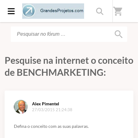
Início
/
Fórum
shopping_cart
search
Pesquise na internet o conceito
de BENCHMARKETING:
Alex Pimentel
27/03/2015 21:24:38
Defina o conceito com as suas palavras.