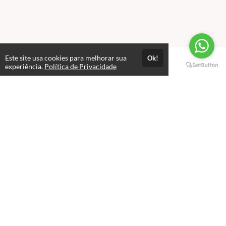
Este site usa cookies para melhorar sua
Ok!
Páginas
experiência.
Política de Privacidade
Professores(as)
Política de Privacidade
Termos de Uso
Consultar Certificado
Consulte aqui a autenticidade do certificado.
Selos e certificados