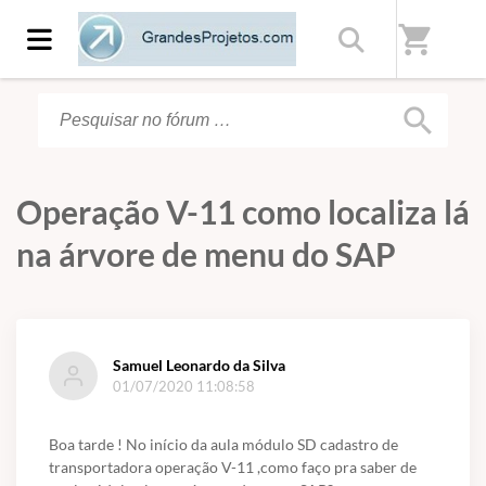
Início
/
Fórum
shopping_cart
search
Operação V-11 como localiza lá
na árvore de menu do SAP
Samuel Leonardo da Silva
01/07/2020 11:08:58
Boa tarde ! No início da aula módulo SD cadastro de
transportadora operação V-11 ,como faço pra saber de