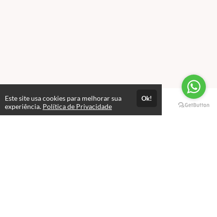
Este site usa cookies para melhorar sua
Ok!
Páginas
experiência.
Política de Privacidade
Professores(as)
Política de Privacidade
Termos de Uso
Consultar Certificado
Consulte aqui a autenticidade do certificado.