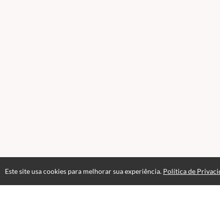
Este site usa cookies para melhorar sua experiência.
Política de Privac
Páginas
Professores(as)
Termos de Uso
Polí