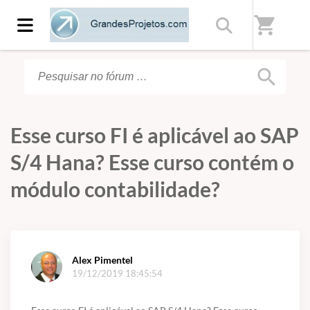
Início
/
Fórum
shopping_cart
search
Esse curso FI é aplicável ao SAP
S/4 Hana? Esse curso contém o
módulo contabilidade?
Alex Pimentel
19/12/2019 18:45:54