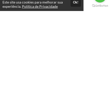
Este site usa cookies para melhorar sua
Ok!
Páginas
experiência.
Política de Privacidade
Professores(as)
Política de Privacidade
Termos de Uso
Consultar Certificado
Consulte aqui a autenticidade do certificado.
Selos e certificados
Formas de pagamento