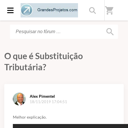
Início
/
Fórum
shopping_cart
search
O que é Substituição
Tributária?
Alex Pimentel
18/11/2019 17:04:51
Melhor explicação.