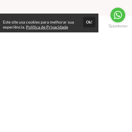
Este site usa cookies para melhorar sua
Ok!
Páginas
experiência.
Política de Privacidade
Professores(as)
Política de Privacidade
Termos de Uso
Consultar Certificado
Consulte aqui a autenticidade do certificado.
Selos e certificados