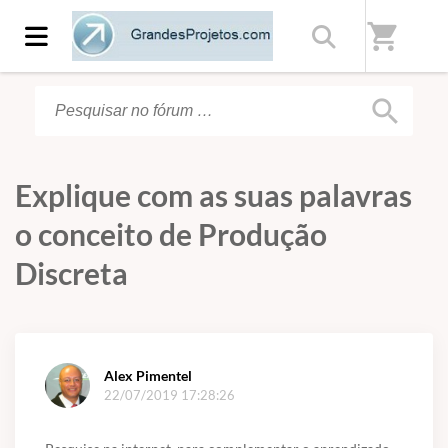
Início
/
Fórum
shopping_cart
search
Explique com as suas palavras
o conceito de Produção
Discreta
Alex Pimentel
22/07/2019 17:28:26