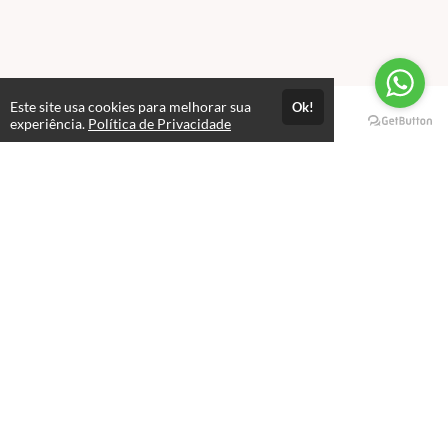
Este site usa cookies para melhorar sua
Ok!
Páginas
experiência.
Política de Privacidade
Professores(as)
Política de Privacidade
Termos de Uso
Consultar Certificado
Consulte aqui a autenticidade do certificado.
Selos e certificados