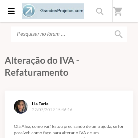
Início
/
Fórum
shopping_cart
search
Alteração do IVA -
Refaturamento
Lia Faria
22/07/2019 15:46:16
Olá Alex, como vai? Estou precisando de uma ajuda, se for
possível: como faço para alterar o IVA de um