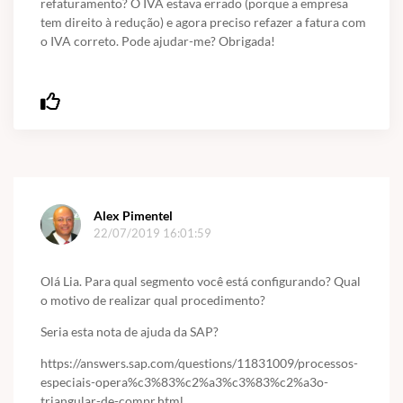
refaturamento? O IVA estava errado (porque a empresa
tem direito à redução) e agora preciso refazer a fatura com
o IVA correto. Pode ajudar-me? Obrigada!
Alex Pimentel
22/07/2019 16:01:59
Olá Lia. Para qual segmento você está configurando? Qual
o motivo de realizar qual procedimento?
Seria esta nota de ajuda da SAP?
https://answers.sap.com/questions/11831009/processos-
especiais-opera%c3%83%c2%a3%c3%83%c2%a3o-
triangular-de-compr.html