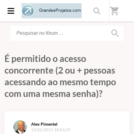
Início
/
Fórum
shopping_cart
search
É permitido o acesso
concorrente (2 ou + pessoas
acessando ao mesmo tempo
com uma mesma senha)?
Alex Pimentel
13/01/2015 18:03:29