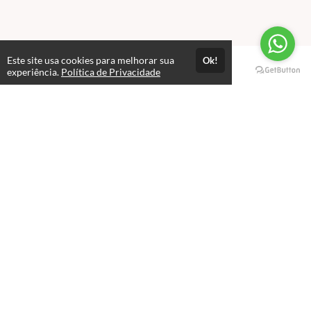
Este site usa cookies para melhorar sua
Ok!
Páginas
experiência.
Política de Privacidade
Professores(as)
Política de Privacidade
Termos de Uso
Consultar Certificado
Consulte aqui a autenticidade do certificado.
Selos e certificados