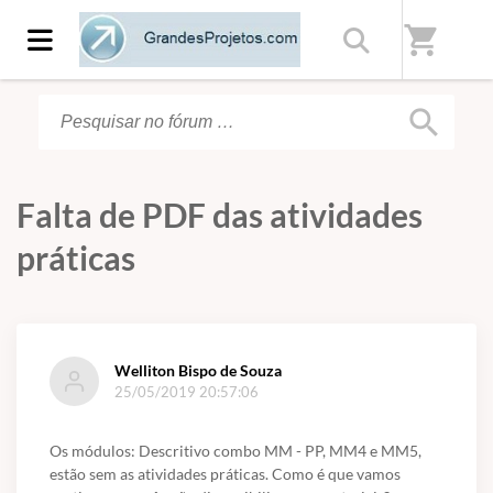
Início
/
Fórum
shopping_cart
search
Falta de PDF das atividades
práticas
Welliton Bispo de Souza
25/05/2019 20:57:06
Os módulos: Descritivo combo MM - PP, MM4 e MM5,
estão sem as atividades práticas. Como é que vamos