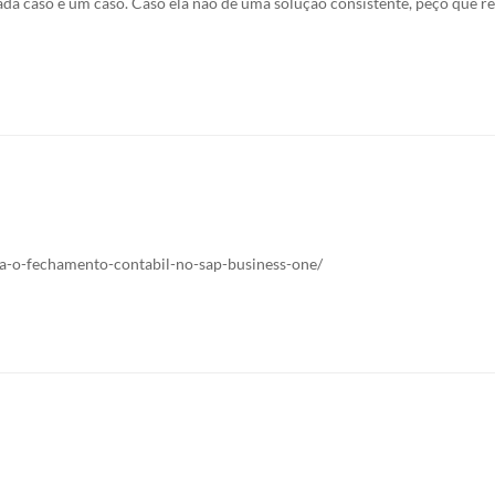
ada caso é um caso. Caso ela não dê uma solução consistente, peço que r
ra-o-fechamento-contabil-no-sap-business-one/