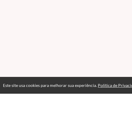
Este site usa cookies para melhorar sua experiência.
Política de Privac
Páginas
Professores(as)
Termos de Uso
Polí
Selos e certificados
Formas de pagamento