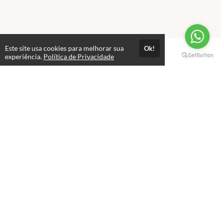
Este site usa cookies para melhorar sua
Ok!
Páginas
experiência.
Política de Privacidade
Professores(as)
Política de Privacidade
Termos de Uso
Consultar Certificado
Consulte aqui a autenticidade do certificado.
Selos e certificados