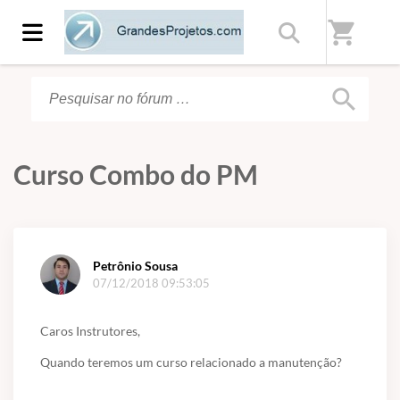
Início
/
Fórum
shopping_cart
search
Curso Combo do PM
Petrônio Sousa
07/12/2018 09:53:05
Caros Instrutores,
Quando teremos um curso relacionado a manutenção?