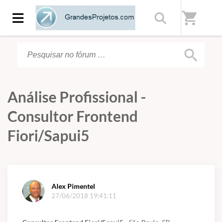
Início
/
Fórum
shopping_cart
search
Análise Profissional -
Consultor Frontend
Fiori/Sapui5
Alex Pimentel
27/06/2018 19:41:11