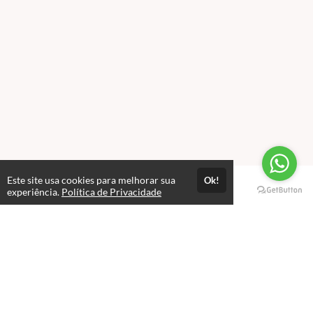
Este site usa cookies para melhorar sua
Ok!
Páginas
experiência.
Política de Privacidade
Professores(as)
Política de Privacidade
Termos de Uso
Consultar Certificado