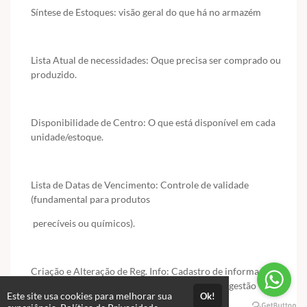
Síntese de Estoques: visão geral do que há no armazém
Lista Atual de necessidades: Oque precisa ser comprado ou
produzido.
Disponibilidade de Centro: O que está disponível em cada
unidade/estoque.
Lista de Datas de Vencimento: Controle de validade
(fundamental para produtos
perecíveis ou químicos).
Criação e Alteração de Reg. Info: Cadastro de informações
de registro no sistema(comum em sistemas de gestão
Este site usa cookies para melhorar sua
Ok!
como o SAP).