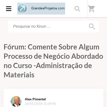
Início
/
Fórum
shopping_cart
search
Fórum: Comente Sobre Algum
Processo de Negócio Abordado
no Curso -Administração de
Materiais
Alex Pimentel
26/01/2018 15:39:45