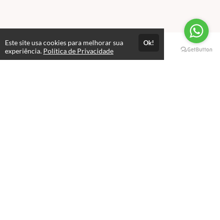
Este site usa cookies para melhorar sua
Ok!
Páginas
experiência.
Política de Privacidade
Professores(as)
Política de Privacidade
Termos de Uso
Consultar Certificado
Consulte aqui a autenticidade do certificado.
Selos e certificados