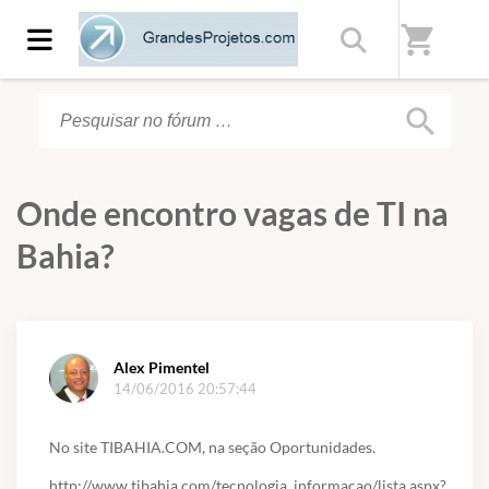
Início
/
Fórum
shopping_cart
search
Onde encontro vagas de TI na
Bahia?
Alex Pimentel
14/06/2016 20:57:44
No site TIBAHIA.COM, na seção Oportunidades.
http://www.tibahia.com/tecnologia_informacao/lista.aspx?