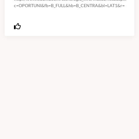
c=OPORTUNI&fb=B_FULL&hb=B_CENTRA&bl=LAT1&r=