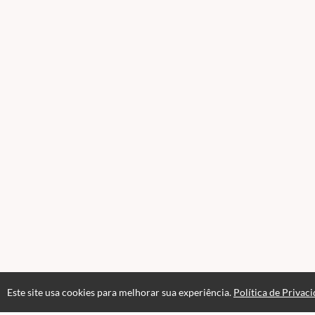
Este site usa cookies para melhorar sua experiência.
Política de Privac
Páginas