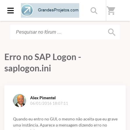
Início
/
Fórum
shopping_cart
search
Erro no SAP Logon -
saplogon.ini
Alex Pimentel
06/01/2016 18:07:11
Quando eu entro no GUI, o mesmo não aceita que eu grave
uma instância. Aparece a mensagem dizendo erro no