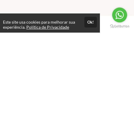
Este site usa cookies para melhorar sua
Ok!
Páginas
experiência.
Política de Privacidade
Professores(as)
Política de Privacidade
Termos de Uso
Consultar Certificado
Consulte aqui a autenticidade do certificado.
Selos e certificados