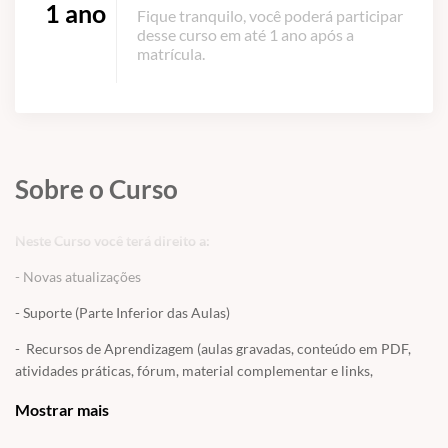
1 ano
Fique tranquilo, você poderá participar
desse curso em até 1 ano após a
matrícula.
Sobre o Curso
Neste Curso você terá direito a:
- Novas atualizações
- Suporte (Parte Inferior das Aulas)
- Recursos de Aprendizagem (aulas gravadas, conteúdo em PDF,
atividades práticas, fórum, material complementar e links,
avaliação final e muito mais!)
Mostrar mais
OBS: Como este curso é gratuito, o mesmo não possui acesso ao