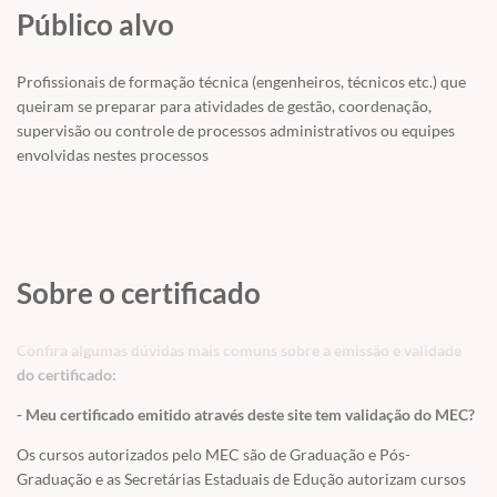
ECC. Caso você seja aluno do site ou usuário você pode usar o
Público alvo
acesso fornecido para realizar a prática das transações ou
contratar o acesso avulso em
CURSOS / ACESSO A SERVIDORES
/
ACESSO ECC
Profissionais de formação técnica (engenheiros, técnicos etc.) que
queiram se preparar para atividades de gestão, coordenação,
supervisão ou controle de processos administrativos ou equipes
envolvidas nestes processos
Sobre o certificado
Confira algumas dúvidas mais comuns sobre a emissão e validade
do certificado:
- Meu certificado emitido através deste site tem validação do MEC?
Os cursos autorizados pelo MEC são de Graduação e Pós-
Graduação e as Secretárias Estaduais de Edução autorizam cursos