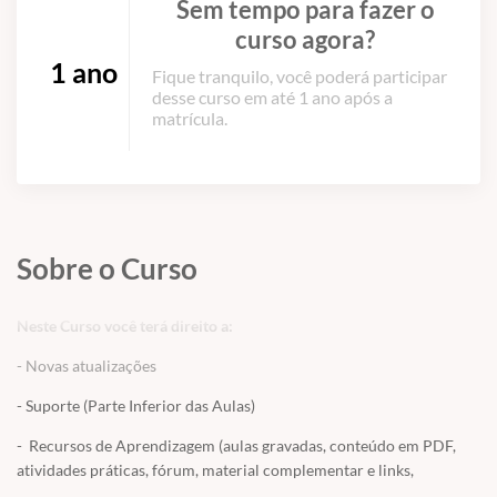
Sem tempo para fazer o
curso agora?
1 ano
Fique tranquilo, você poderá participar
desse curso em até 1 ano após a
matrícula.
Sobre o Curso
Neste Curso você terá direito a:
- Novas atualizações
- Suporte (Parte Inferior das Aulas)
- Recursos de Aprendizagem (aulas gravadas, conteúdo em PDF,
atividades práticas, fórum, material complementar e links,
avaliação final e muito mais!)