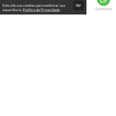
Este site usa cookies para melhorar sua
Ok!
Páginas
experiência.
Política de Privacidade
Professores(as)
Política de Privacidade
Termos de Uso
Consultar Certificado
Consulte aqui a autenticidade do certificado.
Selos e certificados
Formas de pagamento