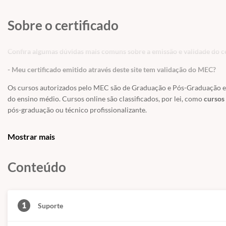
Sobre o certificado
Confira algumas dúvidas mais comuns sobre a emissão e validade do ce
- Meu certificado emitido através deste site tem validação do MEC?
Os cursos autorizados pelo MEC são de Graduação e Pós-Graduação e a
do ensino médio. Cursos online são classificados, por lei, como
cursos 
pós-graduação ou técnico profissionalizante.
Os Cursos Livres, passaram a integrar a Educação Profissional, como Ní
Mostrar mais
uma modalidade de educação não-formal com duração variável, a fim 
exigências de escolaridade anterior.
Conteúdo
Educação é um direito de todos e é um incentivo a sociedade
, previst
educação. Os cursos livres e os certificados tem validade para fins cu
técnico, graduação ou pós-graduação.
1
Suporte
- Meu certificado é aceito pelo CREA, CRC e CRM?