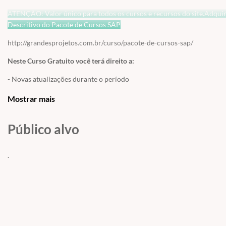
ATENÇÃO: Valor único para todos os cursos e recursos do site.Adquira 
Descritivo do Pacote de Cursos SAP
http://grandesprojetos.com.br/curso/pacote-de-cursos-sap/
Neste Curso Gratuito você terá direito a:
- Novas atualizações durante o período
- Suporte ilimitado em 05 níveis
Mostrar mais
- 16 Recursos de Aprendizagem (aulas gravadas, conteúdo em texto, at
Público alvo
complementar e links, avaliação final e muito mais!)
.