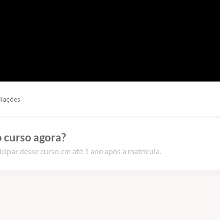
liações
 curso agora?
icipar desse curso em até 1 ano após a matrícula.