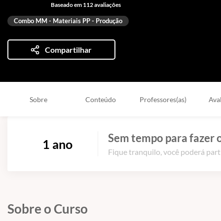
Baseado em 112 avaliações
Combo MM - Materiais PP - Produção
Compartilhar
Sobre
Conteúdo
Professores(as)
Ava
Sem tempo para fazer o
1 ano
Fique tranquilo, você poderá part
Sobre o Curso