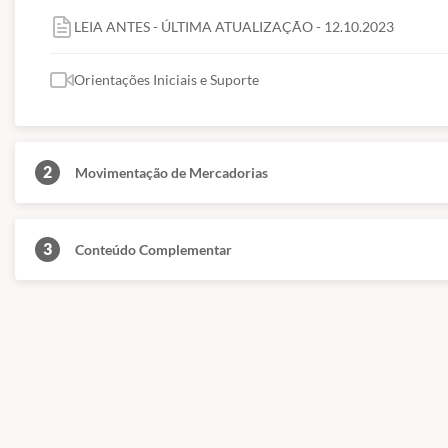
Conforme citado acima, nossos cursos são de nível básico e livre, ou se
superior.
LEIA ANTES - ÚLTIMA ATUALIZAÇÃO - 12.10.2023
(Fontes: Secretaria de Educação de São Paulo e ABED)
Orientações Iniciais e Suporte
2
Movimentação de Mercadorias
3
Conteúdo Complementar