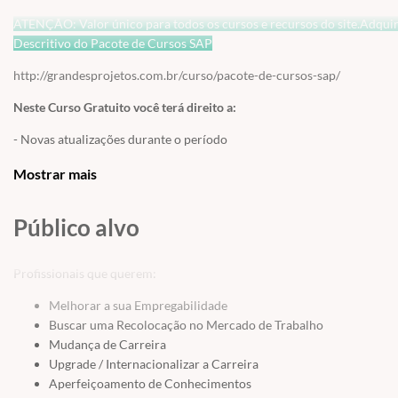
ATENÇÃO: Valor único para todos os cursos e recursos do site.Adquira 
Descritivo do Pacote de Cursos SAP
http://grandesprojetos.com.br/curso/pacote-de-cursos-sap/
Neste Curso Gratuito você terá direito a:
- Novas atualizações durante o período
- Suporte ilimitado em 05 níveis
Mostrar mais
- 16 Recursos de Aprendizagem (aulas gravadas, conteúdo em texto, at
Público alvo
complementar e links, avaliação final e muito mais!)
Profissionais que querem:
Melhorar a sua Empregabilidade
Buscar uma Recolocação no Mercado de Trabalho
Mudança de Carreira
Upgrade / Internacionalizar a Carreira
Aperfeiçoamento de Conhecimentos