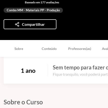
Baseado em 177 avaliações
Combo MM - Materiais PP - Produção
Compartilhar
Sobre
Conteúdo
Professores(as)
Ava
Sem tempo para fazer o
1 ano
Fique tranquilo, você poderá part
Sobre o Curso