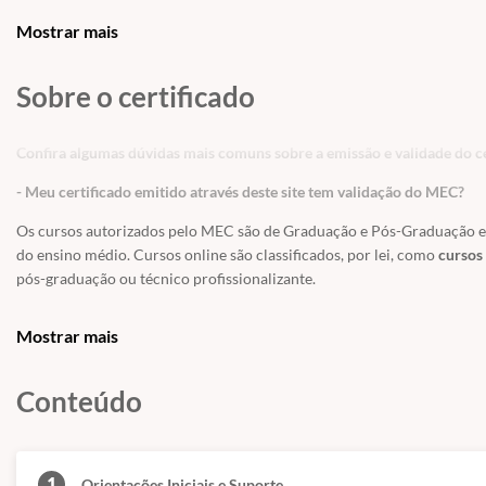
Aprender na Prática
Mostrar mais
Sobre o certificado
Confira algumas dúvidas mais comuns sobre a emissão e validade do ce
- Meu certificado emitido através deste site tem validação do MEC?
Os cursos autorizados pelo MEC são de Graduação e Pós-Graduação e a
do ensino médio. Cursos online são classificados, por lei, como
cursos 
pós-graduação ou técnico profissionalizante.
Os Cursos Livres, passaram a integrar a Educação Profissional, como Ní
Mostrar mais
uma modalidade de educação não-formal com duração variável, a fim 
exigências de escolaridade anterior.
Conteúdo
Educação é um direito de todos e é um incentivo a sociedade
, previst
educação. Os cursos livres e os certificados tem validade para fins cu
técnico, graduação ou pós-graduação.
1
Orientações Iniciais e Suporte