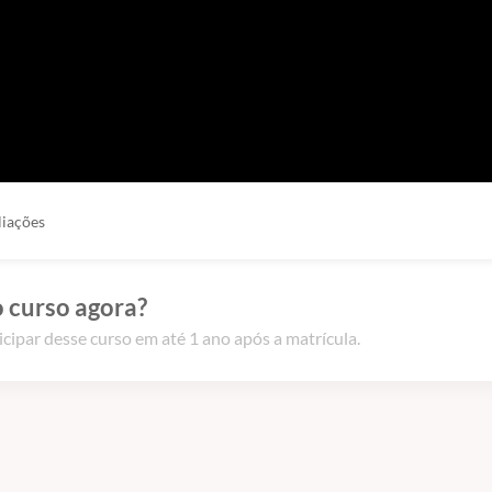
liações
 curso agora?
icipar desse curso em até 1 ano após a matrícula.