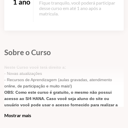
1 ano
Fique tranquilo, você poderá participar
desse curso em até 1 ano após a
matrícula.
Sobre o Curso
Neste Curso você terá direito a:
- Novas atualizações
- Recursos de Aprendizagem (aulas gravadas, atendimento
online, de participação e muito mais!)
OBS: Como este curso é gratuito, o mesmo não possui
acesso ao S/4 HANA. Caso você seja aluno do site ou
usuário você pode usar o acesso fornecido para realizar a
prática das transações ou contratar o acesso avulso
Mostrar mais
em
CURSOS / ACESSO A SERVIDORES