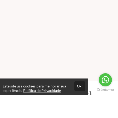
Este site usa cookies para melhorar sua
Ok!
experiência.
Política de Privacidade
Professores(as)