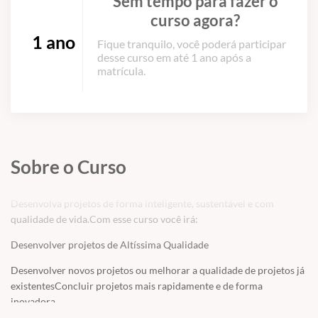
Sem tempo para fazer o
curso agora?
1 ano
Fique tranquilo, você poderá participar
desse curso em até 1 ano após a
matrícula.
Sobre o Curso
Desenvolva projetos de forma inteligente, sustentável e com
qualidade de vida.Com esse curso você irá:
Desenvolver projetos de Altíssima Qualidade
Desenvolver novos projetos ou melhorar a qualidade de projetos já
existentesConcluir projetos mais rapidamente e de forma
inovadora