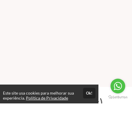
Este site usa cookies para melhorar sua
Ok!
experiência.
Política de Privacidade
Professores(as)
Alex Pimentel