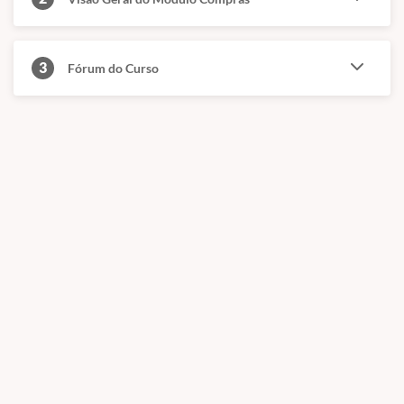
graduação ou pós-graduação.
- Meu certificado é aceito pelo CREA, CRC e CRM?
3
Fórum do Curso
Conforme citado acima, nossos cursos são de nível básico e livre,
ou seja, servem para atualização e qualificação. Todos esses órgãos
são de nível superior.
(Fontes: Secretaria de Educação de São Paulo e ABED)