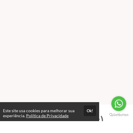
Este site usa cookies para melhorar sua
Ok!
experiência.
Política de Privacidade
Professores(as)