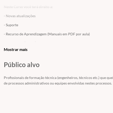
Neste Curso você terá direito a:
- Novas atualizações
- Suporte
- Recurso de Aprendizagem (Manuais em PDF por aula)
- Certificado (PAGO) Veja as políticas e taxas de emissão de Certifica
Mostrar mais
OBS: Como este curso é gratuito, o mesmo não possui acesso ao ECC. C
realizar a prática das transações ou contratar o acesso avulso e
Público alvo
Profissionais de formação técnica (engenheiros, técnicos etc.) que qu
de processos administrativos ou equipes envolvidas nestes processos.