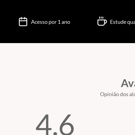
Acesso por 1 ano
Estude qua
Av
Opinião dos al
4.6