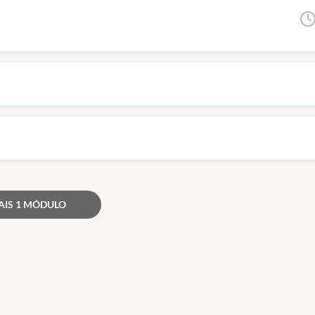
ja, servem para atualização e qualificação. Todos esses órgãos são de níve
AIS 1 MÓDULO