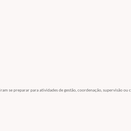
do EM:
https://grandesprojetos.com.br/page/certificado
aso você seja aluno do site ou usuário você pode usar o acesso fornecid
m CURSOS / ACESSO A SERVIDORES / ACESSO ECC
eiram se preparar para atividades de gestão, coordenação, supervisão ou 