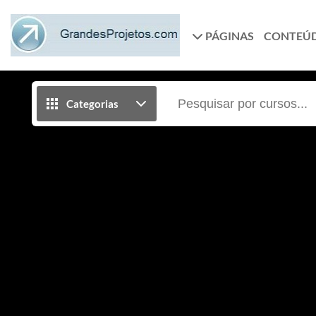
PÁGINAS
CONTEÚ
Categorias
ABAP 7 - DEBUG 2- Breakpoint