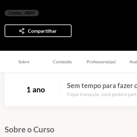
Baseado em 10 avaliações
Combo - ABAP
Compartilhar
Sobre
Conteúdo
Professores(as)
Ava
Sem tempo para fazer o
1 ano
Fique tranquilo, você poderá part
Sobre o Curso