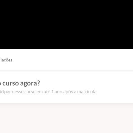
liações
 curso agora?
icipar desse curso em até 1 ano após a matrícula.