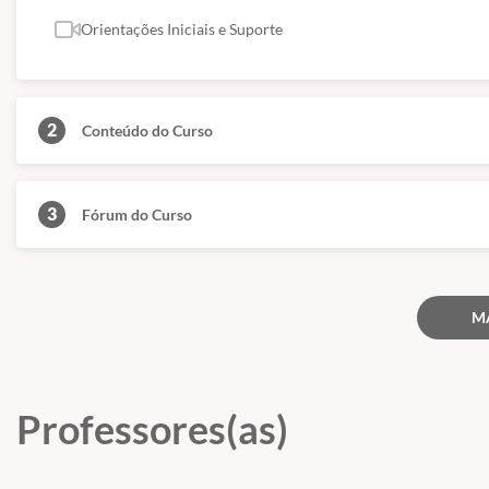
Conforme citado acima, nossos cursos são de nível básico e livre, ou se
superior.
Orientações Iniciais e Suporte
(Fontes: Secretaria de Educação de São Paulo e ABED)
2
Conteúdo do Curso
3
Fórum do Curso
M
Professores(as)