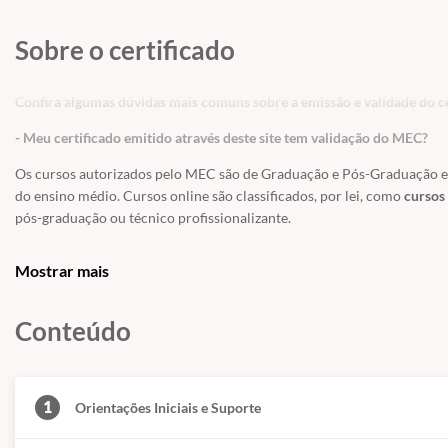
Sobre o certificado
Confira algumas dúvidas mais comuns sobre a emissão e validade do ce
- Meu certificado emitido através deste site tem validação do MEC?
Os cursos autorizados pelo MEC são de Graduação e Pós-Graduação e a
do ensino médio. Cursos online são classificados, por lei, como
cursos 
pós-graduação ou técnico profissionalizante.
Os Cursos Livres, passaram a integrar a Educação Profissional, como Ní
Mostrar mais
uma modalidade de educação não-formal com duração variável, a fim 
exigências de escolaridade anterior.
Conteúdo
Educação é um direito de todos e é um incentivo a sociedade
, previst
educação. Os cursos livres e os certificados tem validade para fins cu
técnico, graduação ou pós-graduação.
1
Orientações Iniciais e Suporte
- Meu certificado é aceito pelo CREA, CRC e CRM?