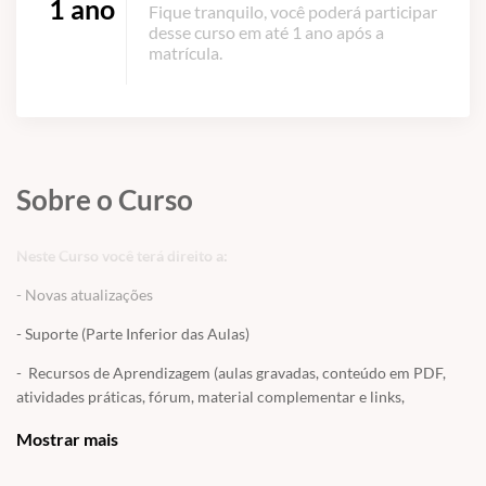
1 ano
Fique tranquilo, você poderá participar
desse curso em até 1 ano após a
matrícula.
Sobre o Curso
Neste Curso você terá direito a:
- Novas atualizações
- Suporte (Parte Inferior das Aulas)
- Recursos de Aprendizagem (aulas gravadas, conteúdo em PDF,
atividades práticas, fórum, material complementar e links,
avaliação final e muito mais!)
Mostrar mais
OBS: Como este curso é gratuito, o mesmo não possui acesso ao
ECC. Caso você seja aluno do site ou usuário você pode usar o