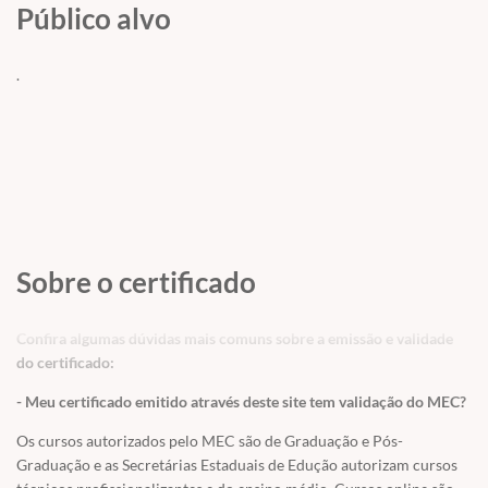
Público alvo
acesso fornecido para realizar a prática das transações ou
contratar o acesso avulso em
CURSOS / ACESSO A SERVIDORES
/
ACESSO ECC
.
Sobre o certificado
Confira algumas dúvidas mais comuns sobre a emissão e validade
do certificado:
- Meu certificado emitido através deste site tem validação do MEC?
Os cursos autorizados pelo MEC são de Graduação e Pós-
Graduação e as Secretárias Estaduais de Edução autorizam cursos