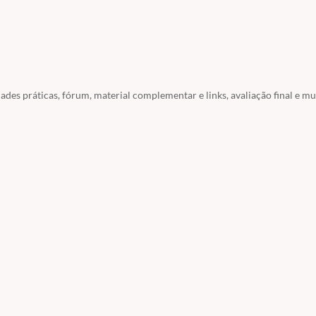
es práticas, fórum, material complementar e links, avaliação final e mu
aso você seja aluno do site ou usuário você pode usar o acesso fornecid
SOS / ACESSO A SERVIDORES
/ ACESSO ECC