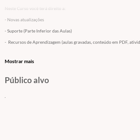
Neste Curso você terá direito a:
- Novas atualizações
- Suporte (Parte Inferior das Aulas)
- Recursos de Aprendizagem (aulas gravadas, conteúdo em PDF, atividad
OBS: Como este curso é gratuito, o mesmo não possui acesso ao ECC. C
realizar a prática das transações ou contratar o acesso avulso em
CUR
Mostrar mais
Público alvo
.