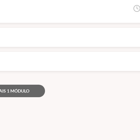
ja, servem para atualização e qualificação. Todos esses órgãos são de níve
AIS 1 MÓDULO