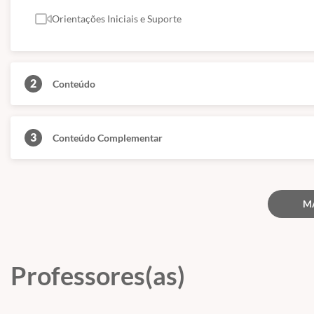
Conforme citado acima, nossos cursos são de nível básico e livre, ou se
superior.
Orientações Iniciais e Suporte
(Fontes: Secretaria de Educação de São Paulo e ABED)
2
Conteúdo
3
Conteúdo Complementar
M
Professores(as)