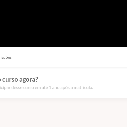
liações
 curso agora?
icipar desse curso em até 1 ano após a matrícula.