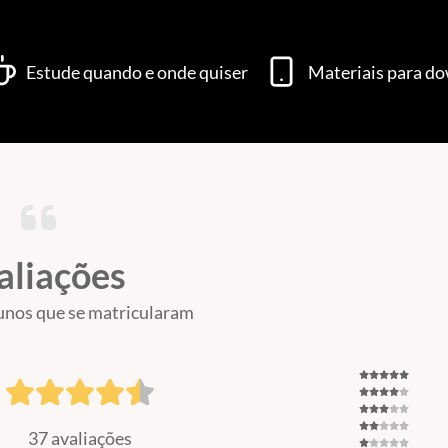
Estude quando e onde quiser
Materiais para d
aliações
unos que se matricularam
37 avaliações