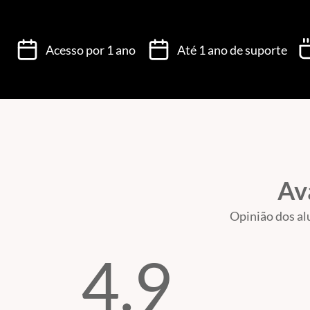
Acesso por 1 ano
Até 1 ano de suporte
Av
Opinião dos al
4.9