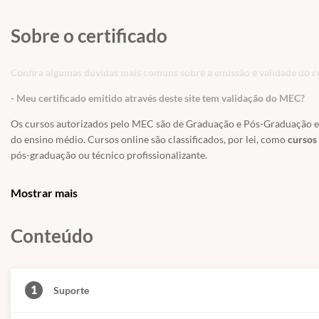
Sobre o certificado
Confira algumas dúvidas mais comuns sobre a emissão e validade do ce
- Meu certificado emitido através deste site tem validação do MEC?
Os cursos autorizados pelo MEC são de Graduação e Pós-Graduação e a
do ensino médio. Cursos online são classificados, por lei, como
cursos 
pós-graduação ou técnico profissionalizante.
Os Cursos Livres, passaram a integrar a Educação Profissional, como Ní
Mostrar mais
uma modalidade de educação não-formal com duração variável, a fim 
exigências de escolaridade anterior.
Conteúdo
Educação é um direito de todos e é um incentivo a sociedade
, previst
educação. Os cursos livres e os certificados tem validade para fins cu
técnico, graduação ou pós-graduação.
1
Suporte
- Meu certificado é aceito pelo CREA, CRC e CRM?