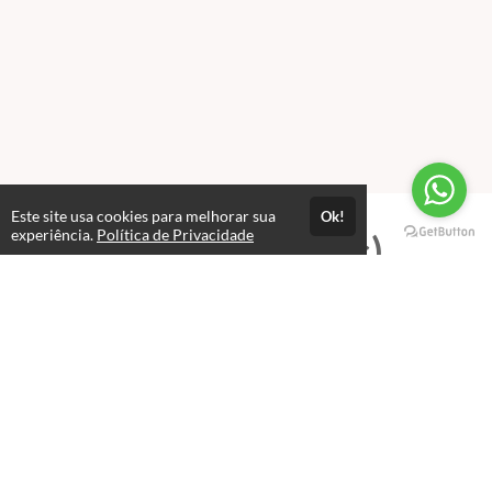
Este site usa cookies para melhorar sua
Ok!
experiência.
Política de Privacidade
Professores(as)
Alex Pimentel
Professor e Coordenador de Cursos
Alex Pimentel, fundou o site em 2004 e desde lá já foram