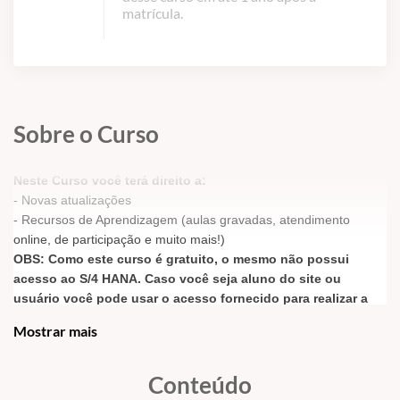
matrícula.
Sobre o Curso
Neste Curso você terá direito a:
- Novas atualizações
- Recursos de Aprendizagem (aulas gravadas, atendimento
online, de participação e muito mais!)
OBS: Como este curso é gratuito, o mesmo não possui
acesso ao S/4 HANA. Caso você seja aluno do site ou
usuário você pode usar o acesso fornecido para realizar a
prática das transações ou contratar o acesso avulso
Mostrar mais
em
CURSOS / ACESSO A SERVIDORES
Conteúdo