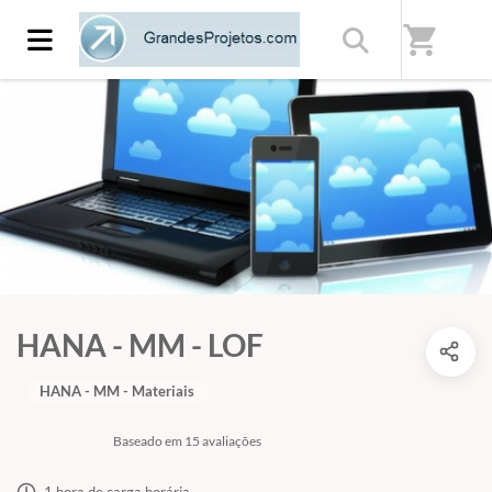
shopping_cart
HANA - MM - LOF
HANA - MM - Materiais
Baseado em 15 avaliações
1 hora de carga horária