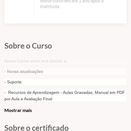
desse curso em até 1 ano após a
matrícula.
Sobre o Curso
Neste Curso você terá direito a:
- Novas atualizações
- Suporte
- Recursos de Aprendizagem - Aulas Gravadas, Manual em PDF
por Aula e Avaliação Final
- Certificado -
OPCIONAL - Verifique as Condições de
Mostrar mais
Emissão de Certificado em
https://grandesprojetos.com.br/page/certificado
Sobre o certificado