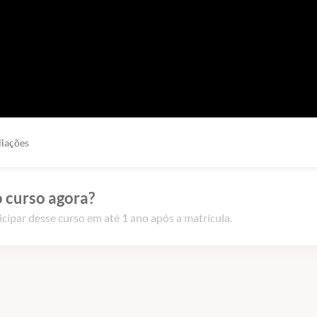
liações
 curso agora?
icipar desse curso em até 1 ano após a matrícula.