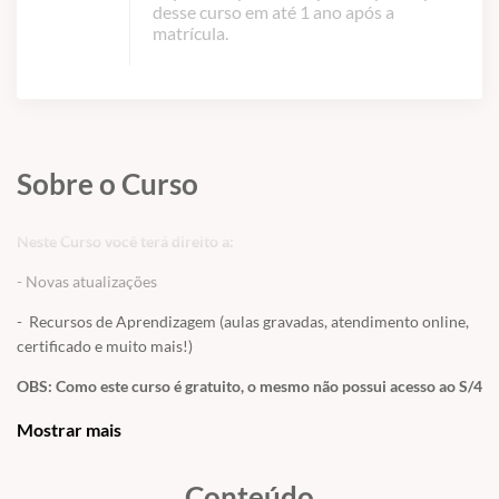
desse curso em até 1 ano após a
matrícula.
Sobre o Curso
Neste Curso você terá direito a:
- Novas atualizações
- Recursos de Aprendizagem (aulas gravadas, atendimento online,
certificado e muito mais!)
OBS: Como este curso é gratuito, o mesmo não possui acesso ao S/4
HANA. Caso você seja aluno do site ou usuário você pode usar o
Mostrar mais
acesso fornecido para realizar a prática das transações ou
contratar o acesso avulso em
CURSOS / ACESSO A SERVIDORES
/
Conteúdo