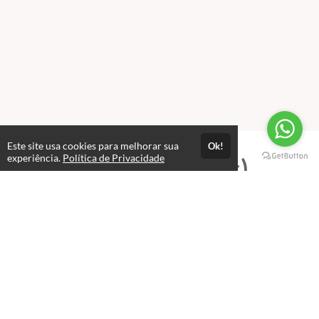
Este site usa cookies para melhorar sua
Ok!
experiência.
Política de Privacidade
Professores(as)
Alex Pimentel
Professor e Coordenador de Cursos
Alex Pimentel, fundou o site em 2004 e desde lá já foram