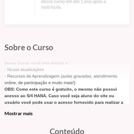
desse curso em até 1 ano após a
matrícula.
Sobre o Curso
Neste Curso você terá direito a:
- Novas atualizações
- Recursos de Aprendizagem (aulas gravadas, atendimento
online, de participação e muito mais!)
OBS: Como este curso é gratuito, o mesmo não possui
acesso ao S/4 HANA. Caso você seja aluno do site ou
usuário você pode usar o acesso fornecido para realizar a
prática das transações ou contratar o acesso avulso
Mostrar mais
em
CURSOS / ACESSO A SERVIDORES
Conteúdo