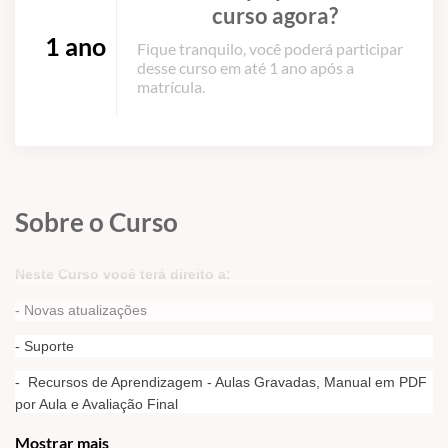
curso agora?
1 ano
Fique tranquilo, você poderá participar
desse curso em até 1 ano após a
matrícula.
Sobre o Curso
Neste Curso você terá direito a:
- Novas atualizações
- Suporte
- Recursos de Aprendizagem - Aulas Gravadas, Manual em PDF
por Aula e Avaliação Final
- Certificado -
OPCIONAL - Verifique as Condições de
Mostrar mais