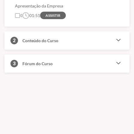
conhecimentos que permitam atualizar-se para o trabalho, sem
Apresentação da Empresa
exigências de escolaridade anterior.
01:51
ASSISTIR
Educação é um direito de todos e é um incentivo a
sociedade
, previsto por lei na Constituição Federal. É com essa
base que trabalhamos, incentivando a educação. Os cursos livres
e os certificados tem validade para fins curriculares e
2
Conteúdo do Curso
certificações de atualização ou aperfeiçoamento, não sendo
válido como técnico, graduação ou pós-graduação.
3
Fórum do Curso
- Meu certificado é aceito pelo CREA, CRC e CRM?
Conforme citado acima, nossos cursos são de nível básico e livre,
ou seja, servem para atualização e qualificação. Todos esses
órgãos são de nível superior.
(Fontes: Secretaria de Educação de São Paulo e ABED)