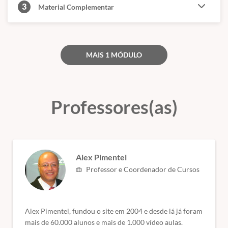
3
Material Complementar
graduação ou pós-graduação.
- Meu certificado é aceito pelo CREA, CRC e CRM?
Conforme citado acima, nossos cursos são de nível básico e livre,
MAIS 1 MÓDULO
ou seja, servem para atualização e qualificação. Todos esses órgãos
são de nível superior.
(Fontes: Secretaria de Educação de São Paulo e ABED)
Professores(as)
Alex Pimentel
Professor e Coordenador de Cursos
Alex Pimentel, fundou o site em 2004 e desde lá já foram
mais de 60.000 alunos e mais de 1.000 vídeo aulas.