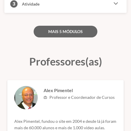
3
Atividade
graduação ou pós-graduação.
- Meu certificado é aceito pelo CREA, CRC e CRM?
Conforme citado acima, nossos cursos são de nível básico e livre,
MAIS 5 MÓDULOS
ou seja, servem para atualização e qualificação. Todos esses órgãos
são de nível superior.
(Fontes: Secretaria de Educação de São Paulo e ABED)
Professores(as)
Alex Pimentel
Professor e Coordenador de Cursos
Alex Pimentel, fundou o site em 2004 e desde lá já foram
mais de 60.000 alunos e mais de 1.000 vídeo aulas.