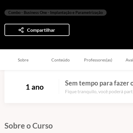
Combo - Business One - Implantação e Parametrização
Compartilhar
Sobre
Conteúdo
Professores(as)
Ava
Sem tempo para fazer o
1 ano
Fique tranquilo, você poderá part
Sobre o Curso