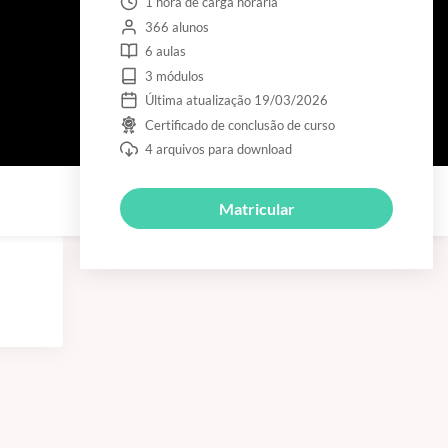
1 hora de carga horária
366 alunos
6 aulas
3 módulos
Última atualização 19/03/2026
Certificado de conclusão de curso
4 arquivos para download
Matricular