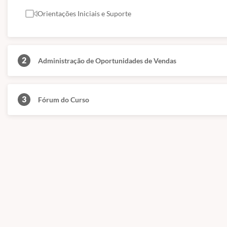
Conforme citado acima, nossos cursos são de nível básico e livre, ou se
superior.
Orientações Iniciais e Suporte
(Fontes: Secretaria de Educação de São Paulo e ABED)
2
Administração de Oportunidades de Vendas
3
Fórum do Curso