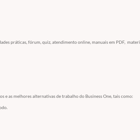
dades práticas, fórum, quiz, atendimento online, manuais em PDF, materi
ocê seja aluno do site ou usuário você pode usar o acesso fornecido p
SOS / ACESSO A SERVIDORES
/ ACESSO BUSINESS ONE
os e as melhores alternativas de trabalho do Business One, tais como:
odo.