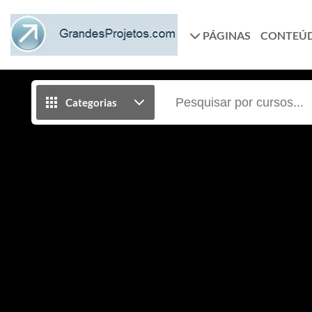
PÁGINAS
CONTEÚ
Categorias
Business One 11 - Oport. de V
Domine a versão para pequenas e médias empresas!
realmente trabalhar com o Business One de forma 