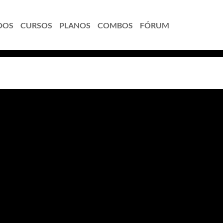
DOS
CURSOS
PLANOS
COMBOS
FÓRUM
endas - Administração
 Esse é um curso único no mercado, que prepara voc
prática