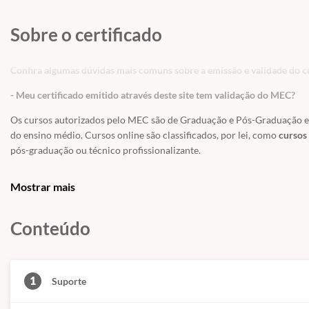
Sobre o certificado
Confira algumas dúvidas mais comuns sobre a emissão e validade do ce
- Meu certificado emitido através deste site tem validação do MEC?
Os cursos autorizados pelo MEC são de Graduação e Pós-Graduação e a
do ensino médio. Cursos online são classificados, por lei, como
cursos 
pós-graduação ou técnico profissionalizante.
Os Cursos Livres, passaram a integrar a Educação Profissional, como Ní
Mostrar mais
uma modalidade de educação não-formal com duração variável, a fim 
exigências de escolaridade anterior.
Conteúdo
Educação é um direito de todos e é um incentivo a sociedade
, previst
educação. Os cursos livres e os certificados tem validade para fins cu
técnico, graduação ou pós-graduação.
1
Suporte
- Meu certificado é aceito pelo CREA, CRC e CRM?