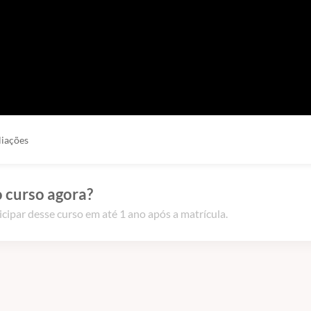
liações
 curso agora?
icipar desse curso em até 1 ano após a matrícula.