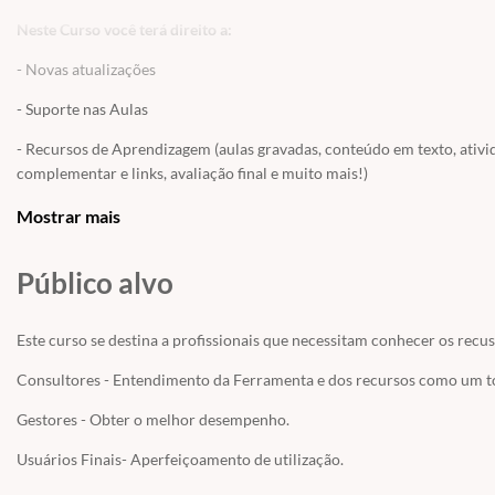
Neste Curso você terá direito a:
- Novas atualizações
- Suporte nas Aulas
- Recursos de Aprendizagem (aulas gravadas, conteúdo em texto, ativi
complementar e links, avaliação final e muito mais!)
OBS: Este curso gratuito NÃO POSSUI acesso ao BUSINESS ONE. Caso v
Mostrar mais
realizar a prática das transações ou contratar o acesso avulso em
CUR
Público alvo
Este curso se destina a profissionais que necessitam conhecer os recus
Consultores - Entendimento da Ferramenta e dos recursos como um t
Gestores - Obter o melhor desempenho.
Usuários Finais- Aperfeiçoamento de utilização.