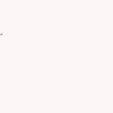
al
ara