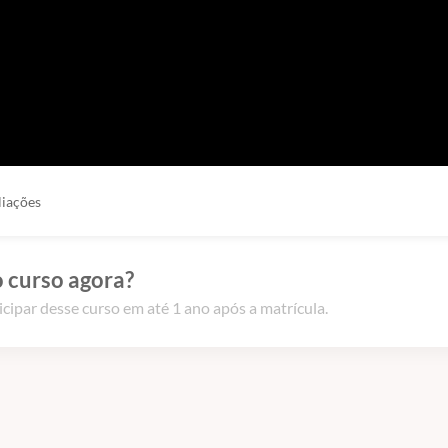
liações
 curso agora?
icipar desse curso em até 1 ano após a matrícula.