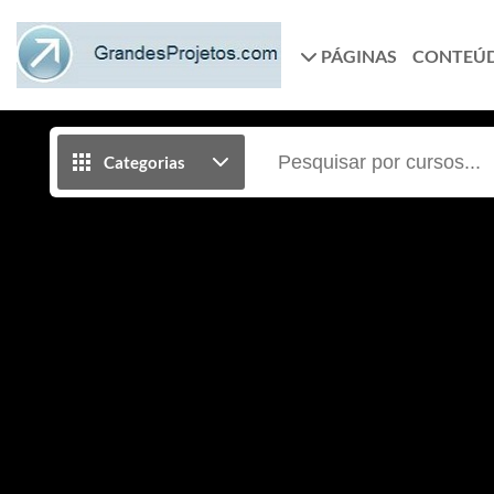
PÁGINAS
CONTEÚ
Categorias
Business One 27 - HANA - Serv
Domine a versão para pequenas e médias empresas!
realmente trabalhar com o Business One de forma 