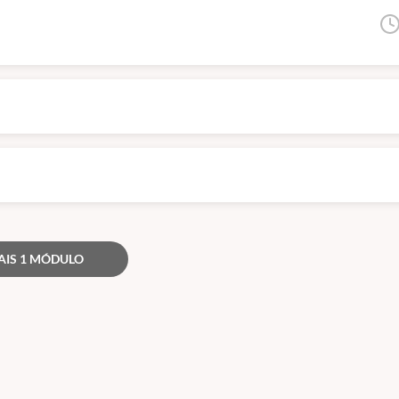
ja, servem para atualização e qualificação. Todos esses órgãos são de níve
AIS 1 MÓDULO