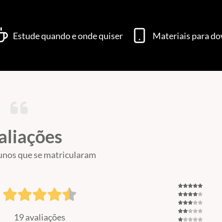
Estude quando e onde quiser
Materiais para d
aliações
unos que se matricularam
19 avaliações