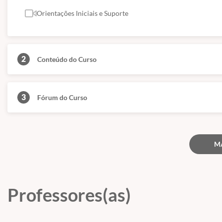
Conforme citado acima, nossos cursos são de nível básico e livre, ou se
superior.
Orientações Iniciais e Suporte
(Fontes: Secretaria de Educação de São Paulo e ABED)
2
Conteúdo do Curso
3
Fórum do Curso
M
Professores(as)