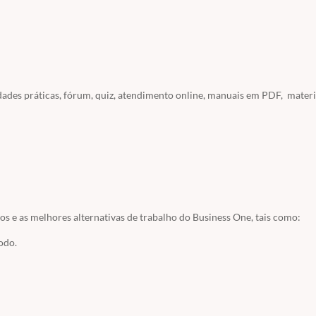
dades práticas, fórum, quiz, atendimento online, manuais em PDF, materi
ocê seja aluno do site ou usuário você pode usar o acesso fornecido p
SOS / ACESSO A SERVIDORES
/ ACESSO BUSINESS ONE
sos e as melhores alternativas de trabalho do Business One, tais como:
todo.