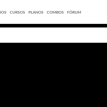
DOS
CURSOS
PLANOS
COMBOS
FÓRUM
iços - Visão Geral
 Esse é um curso único no mercado, que prepara voc
prática