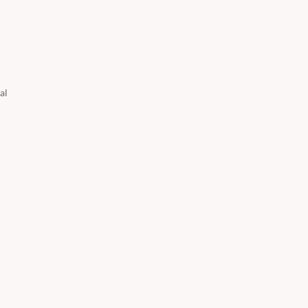
al
ara