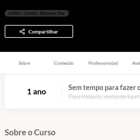
Baseado em 19 avaliações
HANA - Combo - Business One
Compartilhar
Sobre
Conteúdo
Professores(as)
Ava
Sem tempo para fazer o
1 ano
Fique tranquilo, você poderá part
Sobre o Curso