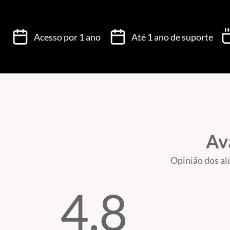
Acesso por 1 ano
Até 1 ano de suporte
Av
Opinião dos al
4.8