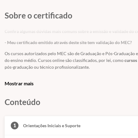
Sobre o certificado
Confira algumas dúvidas mais comuns sobre a emissão e validade do ce
- Meu certificado emitido através deste site tem validação do MEC?
Os cursos autorizados pelo MEC são de Graduação e Pós-Graduação e a
do ensino médio. Cursos online são classificados, por lei, como
cursos 
pós-graduação ou técnico profissionalizante.
Os Cursos Livres, passaram a integrar a Educação Profissional, como Ní
Mostrar mais
uma modalidade de educação não-formal com duração variável, a fim 
exigências de escolaridade anterior.
Conteúdo
Educação é um direito de todos e é um incentivo a sociedade
, previst
educação. Os cursos livres e os certificados tem validade para fins cu
técnico, graduação ou pós-graduação.
1
Orientações Iniciais e Suporte
- Meu certificado é aceito pelo CREA, CRC e CRM?