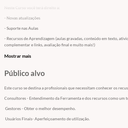
Neste Curso você terá direito a:
- Novas atualizações
- Suporte nas Aulas
- Recursos de Aprendizagem (aulas gravadas, conteúdo em texto, ativi
complementar e links, avaliação final e muito mais!)
OBS: Este curso gratuito NÃO POSSUI acesso ao BUSINESS ONE. Caso v
Mostrar mais
realizar a prática das transações ou contratar o acesso avulso em
CUR
Público alvo
Este curso se destina a profissionais que necessitam conhecer os recu
Consultores - Entendimento da Ferramenta e dos recursos como um 
Gestores - Obter o melhor desempenho.
Usuários Finais- Aperfeiçoamento de utilização.