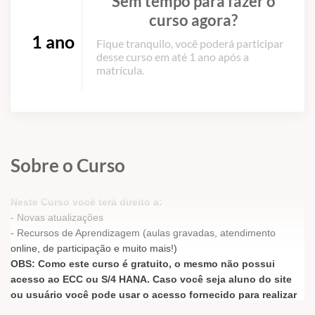
Sem tempo para fazer o
curso agora?
1 ano
Fique tranquilo, você poderá participar
desse curso em até 1 ano após a
matrícula.
Sobre o Curso
Neste Curso você terá direito a:
- Novas atualizações
- Recursos de Aprendizagem (aulas gravadas, atendimento
online, de participação e muito mais!)
OBS: Como este curso é gratuito, o mesmo não possui
acesso ao ECC ou S/4 HANA. Caso você seja aluno do site
ou usuário você pode usar o acesso fornecido para realizar
a prática das transações ou contratar o acesso avulso