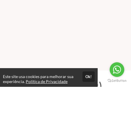
Este site usa cookies para melhorar sua
Ok!
experiência.
Política de Privacidade
Professores(as)
Alex Pimentel
Professor e Coordenador de Cursos