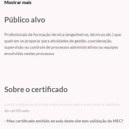
Mostrar mais
em
CURSOS / ACESSO A SERVIDORES
Público alvo
Profissionais de formação técnica (engenheiros, técnicos etc.) que
queiram se preparar para atividades de gestão, coordenação,
supervisão ou controle de processos administrativos ou equipes
envolvidas nestes processos
Sobre o certificado
Confira algumas dúvidas mais comuns sobre a emissão e validade
do certificado:
- Meu certificado emitido através deste site tem validação do MEC?